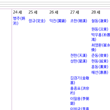
24 세
25 세
26 세
27 세
28 세
병주(炳
정규(定圭)
익진(翼鎭)
조한(朝漢)
철동(澈東)
㴤)
원동(沅東)
박우홍(朴
鴻)
최영환(崔
煥)
천한(天漢)
준동(俊東)
성한(星漢)
현동(鉉東)
훈동(薰東)
혜선(惠善)
김경기(金敬
基)
홍종표(洪宗
杓)
이필용(李弼
鎔)
이희균(李喜