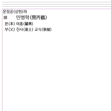
문정공(상헌)파
민병학(閔丙鶴)
婿
본(本)
여흥(驪興)
부(父)
진사(進士) 교식(敎植)