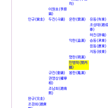
均)
이원호(李原
鎬)
인규(寅圭)
두진(斗鎭)
운한(雲漢)
유동(有東)
조성태(趙
泰)
허진(許塡)
익한(益漢)
승동(承東)
응동(應東)
지동(枝東)
명한(明漢)
민병학(閔丙
鶴)
규진(奎鎭)
봉한(鳳漢)
권영상(權寧
相)
조남희(趙南
熙)
완규(完圭)
조경희(趙庚