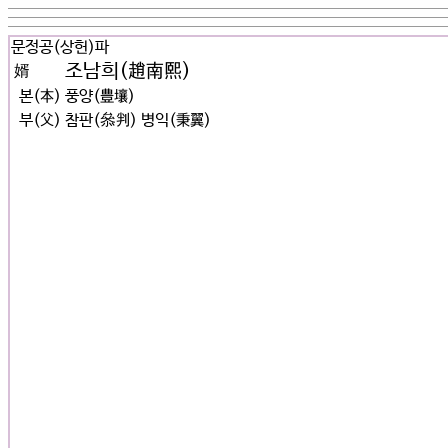
문정공(상헌)파
조남희(趙南熙)
婿
본(本)
풍양(豊壤)
부(父)
참판(叅判) 병익(秉翼)